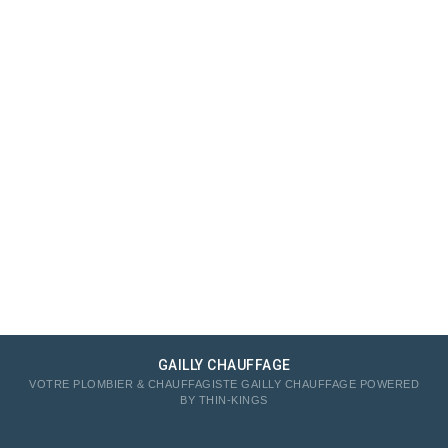
GAILLY CHAUFFAGE
VOTRE PLOMBIER & CHAUFFAGISTE GAILLY CHAUFFAGE POWERED
BY
THIN-KINGS